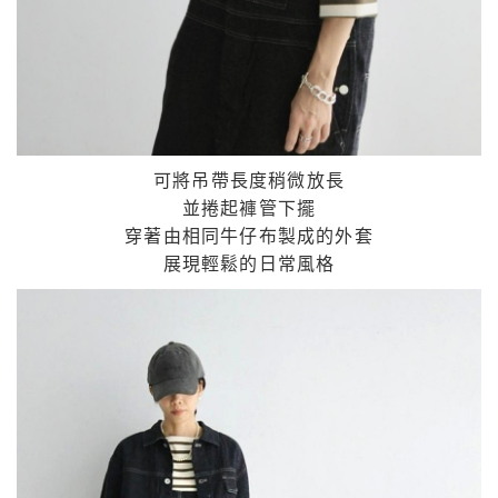
可將吊帶長度稍微放長
並捲起褲管下擺
穿著由相同牛仔布製成的外套
展現輕鬆的日常風格