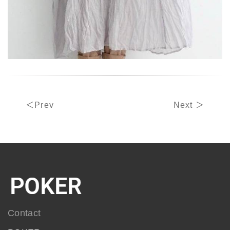
＜Prev
Next ＞
Contact